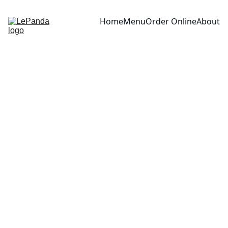
Home
Menu
Order Online
About
Végéta